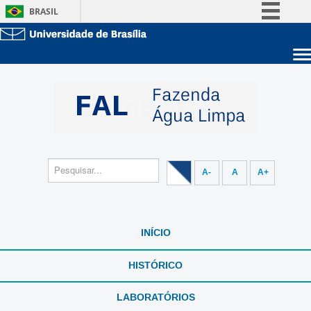
BRASIL
Simplifique!
Comunica BR
Sobre a UnB
Participe
Unidades acadêmicas
Acesso à informação
Estude na UnB
Graduação
Legislação
Pós-Graduação
Administração
Canais
Servidor
A-
A
A+
INÍCIO
HISTÓRICO
LABORATÓRIOS