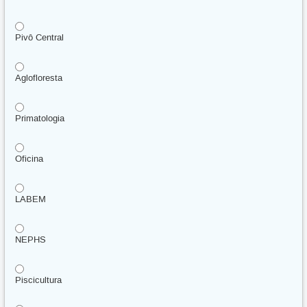
Pivô Central
Aglofloresta
Primatologia
Oficina
LABEM
NEPHS
Piscicultura