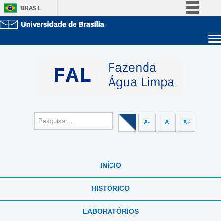
BRASIL
Simplifique!
Comunica BR
Sobre a UnB
Participe
Unidades acadêmicas
Acesso à informação
Estude na UnB
Graduação
Legislação
Pós-Graduação
Administração
Canais
Servidor
A-
A
A+
INÍCIO
HISTÓRICO
LABORATÓRIOS