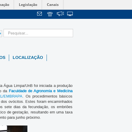
mação
Legislação
Canais
+
OS
LOCALIZAÇÃO
a Água Limpa/UnB foi iniciada a produção
ão da
Faculdade de Agronomia e Medicina
CTZL/EMBRAPA
. Os procedimentos básicos
o dos ovócitos. Estes foram encaminhados
os sete dias da fecundação, os embriões
óstico de gestação, resultando em uma taxa
ento para junho próximo.