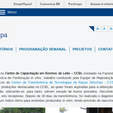
Simplifique!
Comunica BR
Participe
Acesso à infor
Menu
Sobre a UnB
Unidades acadêmicas
Estude na UnB
A-
A
A
Graduação
Pós-Graduação
Administração
Servidor
TÓRIOS
PROGRAMAÇÃO SEMANAL
PROJETOS
CONTAT
s no
Centro de Capacitação em Bovinos de Leite – CCBL
instalado na Fazend
ca de Fertilização in vitro, trabalho conduzido pela Equipe de Reproduç
icos do
Centro de Transferência de Tecnologias de Raças Zebuínas - 
om produções destacadas no CCBL, as quais foram aspiradas para a obtençã
ão, utilizando-se, para tanto, sêmen sexado de touros provados. Decorrid
oito receptoras. Depois de 30 dias da transferência, foi realizado o diagn
um índice ótimo para embriões produzidos in vitro, tendo previsão de nascim