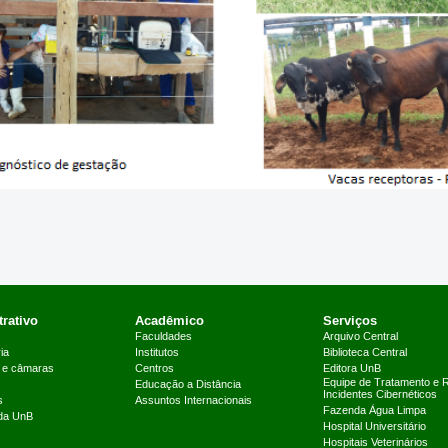
rativo
Acadêmico
Serviços
Faculdades
Arquivo Central
ia
Institutos
Biblioteca Central
 e câmaras
Centros
Editora UnB
Equipe de Tratamento e 
Educação a Distância
Incidentes Cibernéticos
s
Assuntos Internacionais
Fazenda Água Limpa
 da UnB
Hospital Universitário
Hospitais Veterinários