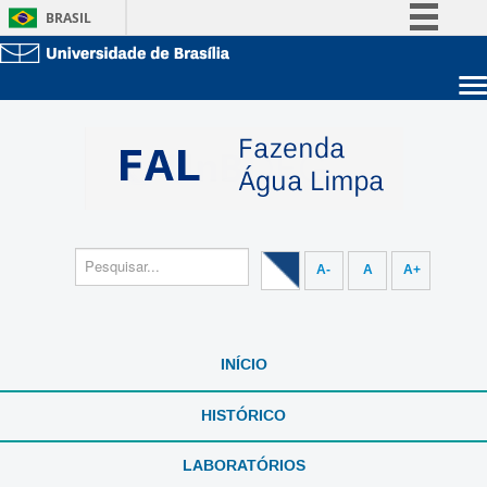
BRASIL
Simplifique!
Comunica BR
Sobre a UnB
Participe
Unidades acadêmicas
Acesso à informação
Estude na UnB
Graduação
Legislação
Pós-Graduação
Administração
Canais
Servidor
A-
A
A+
INÍCIO
HISTÓRICO
LABORATÓRIOS