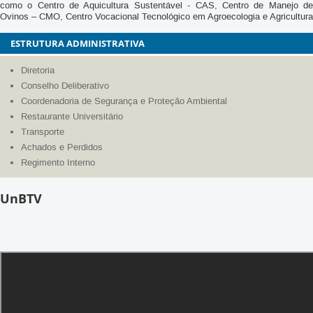
Ovinos – CMO, Centro Vocacional Tecnológico em Agroecologia e Agricultura
Orgânica - CVT, Laboratório de Agroclimatologia, Laboratório de Ensaios
Metabólicos - LABEM, Laboratório de Máquinas e Mecanização Agrícola –
ESTRUTURA ADMINISTRATIVA
LAMAGRI, Laboratório de Nutrição Animal – LNA, Laboratório de Produção
de Suínos - LABSUI e também o Observatório Astronômico. Dessa forma, a
Diretoria
FAL permanece como um polo de inovação e referência para o
desenvolvimento de práticas sustentáveis e pesquisa de ponta, fortalecendo
Conselho Deliberativo
a missão da UnB de integrar conhecimento científico à conservação do meio
Coordenadoria de Segurança e Proteção Ambiental
ambiente e ao progresso social.
Restaurante Universitário
Transporte
Achados e Perdidos
Regimento Interno
UnBTV