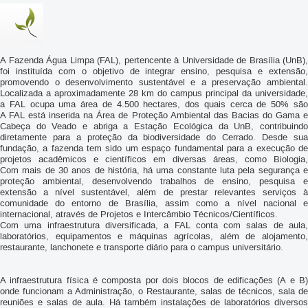
A Fazenda Água Limpa (FAL), pertencente à Universidade de Brasília (UnB),
foi instituída com o objetivo de integrar ensino, pesquisa e extensão,
promovendo o desenvolvimento sustentável e a preservação ambiental.
Localizada a aproximadamente 28 km do campus principal da universidade,
a FAL ocupa uma área de 4.500 hectares, dos quais cerca de 50% são
destinados à conservação ambiental.
A FAL está inserida na Área de Proteção Ambiental das Bacias do Gama e
Cabeça do Veado e abriga a Estação Ecológica da UnB, contribuindo
diretamente para a proteção da biodiversidade do Cerrado. Desde sua
fundação, a fazenda tem sido um espaço fundamental para a execução de
projetos acadêmicos e científicos em diversas áreas, como Biologia,
Agronomia, Medicina Veterinária, Engenharia Florestal e Geologia.
Com mais de 30 anos de história, há uma constante luta pela segurança e
proteção ambiental, desenvolvendo trabalhos de ensino, pesquisa e
extensão a nível sustentável, além de prestar relevantes serviços à
comunidade do entorno de Brasília, assim como a nível nacional e
internacional, através de Projetos e Intercâmbio Técnicos/Científicos.
Com uma infraestrutura diversificada, a FAL conta com salas de aula,
laboratórios, equipamentos e máquinas agrícolas, além de alojamento,
restaurante, lanchonete e transporte diário para o campus universitário.
A infraestrutura física é composta por dois blocos de edificações (A e B)
onde funcionam a Administração, o Restaurante, salas de técnicos, sala de
reuniões e salas de aula. Há também instalações de laboratórios diversos
como o Centro de Aquicultura Sustentável - CAS, Centro de Manejo de